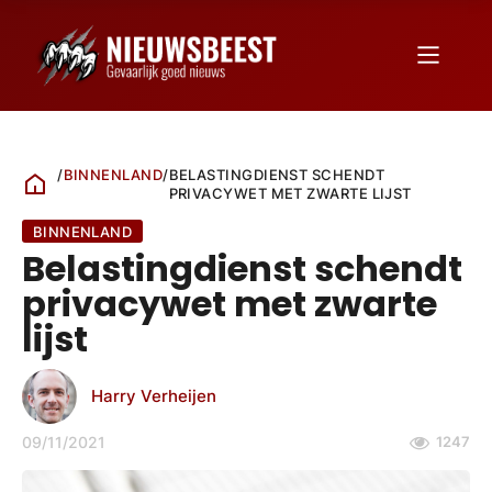
/
BINNENLAND
/
BELASTINGDIENST SCHENDT
PRIVACYWET MET ZWARTE LIJST
BINNENLAND
Belastingdienst schendt
privacywet met zwarte
lijst
Harry Verheijen
09/11/2021
1247