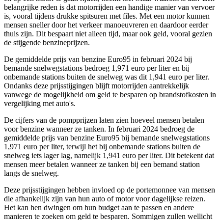
belangrijke reden is dat motorrijden een handige manier van vervoer
is, vooral tijdens drukke spitsuren met files. Met een motor kunnen
mensen sneller door het verkeer manoeuvreren en daardoor eerder
thuis zijn. Dit bespaart niet alleen tijd, maar ook geld, vooral gezien
de stijgende benzineprijzen.
De gemiddelde prijs van benzine Euro95 in februari 2024 bij
bemande snelwegstations bedroeg 1,971 euro per liter en bij
onbemande stations buiten de snelweg was dit 1,941 euro per liter.
Ondanks deze prijsstijgingen blijft motorrijden aantrekkelijk
vanwege de mogelijkheid om geld te besparen op brandstofkosten in
vergelijking met auto's.
De cijfers van de pompprijzen laten zien hoeveel mensen betalen
voor benzine wanneer ze tanken. In februari 2024 bedroeg de
gemiddelde prijs van benzine Euro95 bij bemande snelwegstations
1,971 euro per liter, terwijl het bij onbemande stations buiten de
snelweg iets lager lag, namelijk 1,941 euro per liter. Dit betekent dat
mensen meer betalen wanneer ze tanken bij een bemand station
langs de snelweg.
Deze prijsstijgingen hebben invloed op de portemonnee van mensen
die afhankelijk zijn van hun auto of motor voor dagelijkse reizen.
Het kan hen dwingen om hun budget aan te passen en andere
manieren te zoeken om geld te besparen. Sommigen zullen wellicht