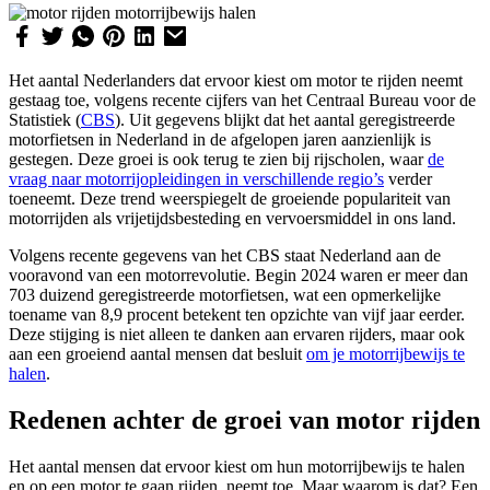
Het aantal Nederlanders dat ervoor kiest om motor te rijden neemt
gestaag toe, volgens recente cijfers van het Centraal Bureau voor de
Statistiek (
CBS
). Uit gegevens blijkt dat het aantal geregistreerde
motorfietsen in Nederland in de afgelopen jaren aanzienlijk is
gestegen. Deze groei is ook terug te zien bij rijscholen, waar
de
vraag naar motorrijopleidingen in verschillende regio’s
verder
toeneemt. Deze trend weerspiegelt de groeiende populariteit van
motorrijden als vrijetijdsbesteding en vervoersmiddel in ons land.
Volgens recente gegevens van het CBS staat Nederland aan de
vooravond van een motorrevolutie. Begin 2024 waren er meer dan
703 duizend geregistreerde motorfietsen, wat een opmerkelijke
toename van 8,9 procent betekent ten opzichte van vijf jaar eerder.
Deze stijging is niet alleen te danken aan ervaren rijders, maar ook
aan een groeiend aantal mensen dat besluit
om je motorrijbewijs te
halen
.
Redenen achter de groei van motor rijden
Het aantal mensen dat ervoor kiest om hun motorrijbewijs te halen
en op een motor te gaan rijden, neemt toe. Maar waarom is dat? Een