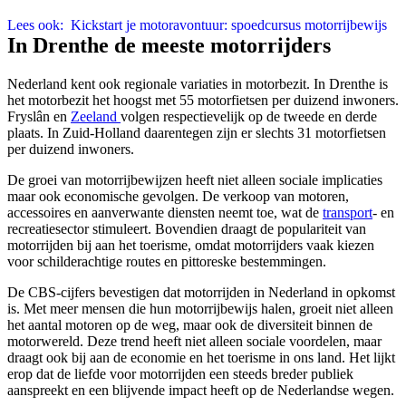
Lees ook:
Kickstart je motoravontuur: spoedcursus motorrijbewijs
In Drenthe de meeste motorrijders
Nederland kent ook regionale variaties in motorbezit. In Drenthe is
het motorbezit het hoogst met 55 motorfietsen per duizend inwoners.
Fryslân en
Zeeland
volgen respectievelijk op de tweede en derde
plaats. In Zuid-Holland daarentegen zijn er slechts 31 motorfietsen
per duizend inwoners.
De groei van motorrijbewijzen heeft niet alleen sociale implicaties
maar ook economische gevolgen. De verkoop van motoren,
accessoires en aanverwante diensten neemt toe, wat de
transport
- en
recreatiesector stimuleert. Bovendien draagt de populariteit van
motorrijden bij aan het toerisme, omdat motorrijders vaak kiezen
voor schilderachtige routes en pittoreske bestemmingen.
De CBS-cijfers bevestigen dat motorrijden in Nederland in opkomst
is. Met meer mensen die hun motorrijbewijs halen, groeit niet alleen
het aantal motoren op de weg, maar ook de diversiteit binnen de
motorwereld. Deze trend heeft niet alleen sociale voordelen, maar
draagt ook bij aan de economie en het toerisme in ons land. Het lijkt
erop dat de liefde voor motorrijden een steeds breder publiek
aanspreekt en een blijvende impact heeft op de Nederlandse wegen.