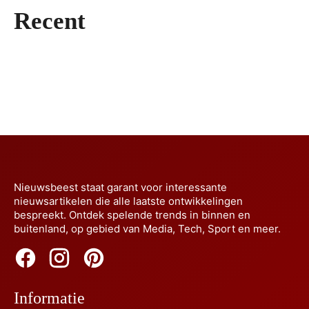
Hanglampen maken van elke kamer een
woning in Noorwegen
Recent
Meer omzet uit Google Ads in 2026
sfeerscène
07/08/2026
zonder budgetverspilling
04/08/2026
Waarom steeds meer Nederlanders
Huismerken blijven terrein winnen
03/08/2026
overstappen op elektrisch rijden
29/07/2026
23/07/2026
Nieuwsbeest staat garant voor interessante
nieuwsartikelen die alle laatste ontwikkelingen
bespreekt. Ontdek spelende trends in binnen en
buitenland, op gebied van Media, Tech, Sport en meer.
Informatie