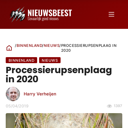
/
BINNENLAND
/
NIEUWS
/
PROCESSIERUPSENPLAAG IN
2020
BINNENLAND
NIEUWS
Processierupsenplaag
in 2020
Harry Verheijen
05/04/2019
1397