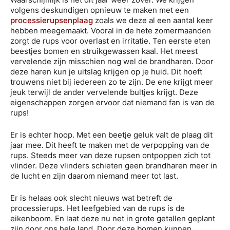
volgens deskundigen opnieuw te maken met een
processierupsenplaag
zoals we deze al een aantal keer
hebben meegemaakt. Vooral in de hete zomermaanden
zorgt de rups voor overlast en irritatie. Ten eerste eten
beestjes bomen en struikgewassen kaal. Het meest
vervelende zijn misschien nog wel de brandharen. Door
deze haren kun je uitslag krijgen op je huid. Dit hoeft
trouwens niet bij iedereen zo te zijn. De ene krijgt meer
jeuk terwijl de ander vervelende bultjes krijgt. Deze
eigenschappen zorgen ervoor dat niemand fan is van de
rups!
Er is echter hoop. Met een beetje geluk valt de plaag dit
jaar mee. Dit heeft te maken met de verpopping van de
rups. Steeds meer van deze rupsen ontpoppen zich tot
vlinder. Deze vlinders schieten geen brandharen meer in
de lucht en zijn daarom niemand meer tot last.
Er is helaas ook slecht nieuws wat betreft de
processierups. Het leefgebied van de rups is de
eikenboom. En laat deze nu net in grote getallen geplant
zijn door ons hele land. Door deze bomen kunnen