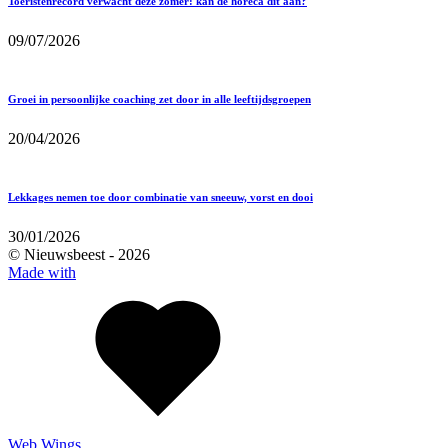
Toeristenrecord verwacht deze zomer: kan de horeca dit aan?
09/07/2026
Groei in persoonlijke coaching zet door in alle leeftijdsgroepen
20/04/2026
Lekkages nemen toe door combinatie van sneeuw, vorst en dooi
30/01/2026
© Nieuwsbeest -
2026
Made with
Web Wings