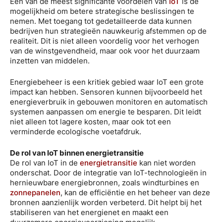
Een van de meest significante voordelen van
IoT
is de
mogelijkheid om betere strategische beslissingen te
nemen. Met toegang tot gedetailleerde data kunnen
bedrijven hun strategieën nauwkeurig afstemmen op de
realiteit. Dit is niet alleen voordelig voor het verhogen
van de winstgevendheid, maar ook voor het duurzaam
inzetten van middelen.
Energiebeheer is een kritiek gebied waar IoT een grote
impact kan hebben. Sensoren kunnen bijvoorbeeld het
energieverbruik in gebouwen monitoren en automatisch
systemen aanpassen om energie te besparen. Dit leidt
niet alleen tot lagere kosten, maar ook tot een
verminderde ecologische voetafdruk.
De rol van IoT binnen energietransitie
De rol van IoT in de
energietransitie
kan niet worden
onderschat. Door de integratie van IoT-technologieën in
hernieuwbare energiebronnen, zoals windturbines en
zonnepanelen
, kan de efficiëntie en het beheer van deze
bronnen aanzienlijk worden verbeterd. Dit helpt bij het
stabiliseren van het energienet en maakt een