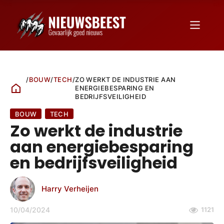
/
BOUW
/
TECH
/
ZO WERKT DE INDUSTRIE AAN
ENERGIEBESPARING EN
BEDRIJFSVEILIGHEID
BOUW
TECH
Zo werkt de industrie
aan energiebesparing
en bedrijfsveiligheid
Harry Verheijen
10/04/2024
1121