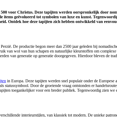
tot 500 voor Christus. Deze tapijten werden oorspronkelijk door no
e items geëvolueerd tot symbolen van luxe en kunst. Tegenwoordig
heid. Ontdek hoe deze tapijten zich hebben ontwikkeld van eenvo
s Perzië. De productie begon meer dan 2500 jaar geleden bij nomadisc
k van wol van hun schapen en natuurlijke kleurstoffen om complexe patr
rden van generatie op generatie doorgegeven. Hierdoor bleven de trad
jten
in Europa. Deze tapijten werden snel populair onder de Europese 
k als statussymbool. Door de groeiende vraag ontstonden er handelsrou
apijten toegankelijker voor een breder publiek. Tegenwoordig zien we e
 verschillende interieurstijlen, van klassiek tot modern. De unieke patro