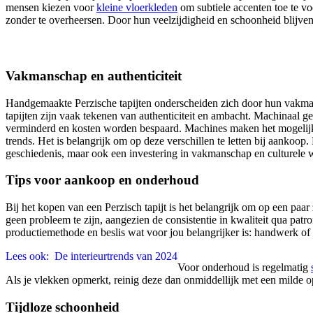
mensen kiezen voor
kleine vloerkleden
om subtiele accenten toe te voe
zonder te overheersen. Door hun veelzijdigheid en schoonheid blijven 
Vakmanschap en authenticiteit
Handgemaakte Perzische tapijten onderscheiden zich door hun vakmans
tapijten zijn vaak tekenen van authenticiteit en ambacht. Machinaal g
verminderd en kosten worden bespaard. Machines maken het mogelijk o
trends. Het is belangrijk om op deze verschillen te letten bij aankoop
geschiedenis, maar ook een investering in vakmanschap en culturele 
Tips voor aankoop en onderhoud
Bij het kopen van een Perzisch tapijt is het belangrijk om op een paar 
geen probleem te zijn, aangezien de consistentie in kwaliteit qua patr
productiemethode en beslis wat voor jou belangrijker is: handwerk of 
Lees ook:
De interieurtrends van 2024
Voor onderhoud is regelmatig
Als je vlekken opmerkt, reinig deze dan onmiddellijk met een milde op
Tijdloze schoonheid