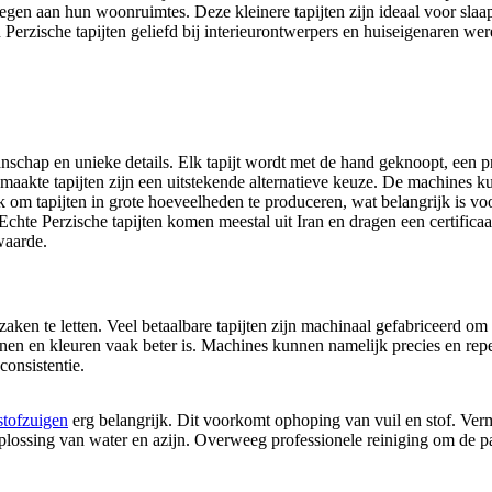
gen aan hun woonruimtes. Deze kleinere tapijten zijn ideaal voor slaapk
Perzische tapijten geliefd bij interieurontwerpers en huiseigenaren wer
chap en unieke details. Elk tapijt wordt met de hand geknoopt, een pr
emaakte tapijten zijn een uitstekende alternatieve keuze. De machines 
m tapijten in grote hoeveelheden te produceren, wat belangrijk is voo
. Echte Perzische tapijten komen meestal uit Iran en dragen een certific
waarde.
zaken te letten. Veel betaalbare tapijten zijn machinaal gefabriceerd om
onen en kleuren vaak beter is. Machines kunnen namelijk precies en repet
consistentie.
stofzuigen
erg belangrijk. Dit voorkomt ophoping van vuil en stof. Verm
lossing van water en azijn. Overweeg professionele reiniging om de paa