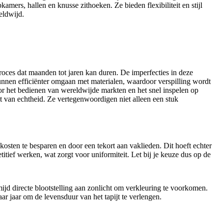
amers, hallen en knusse zithoeken. Ze bieden flexibiliteit en stijl
eldwijd.
oces dat maanden tot jaren kan duren. De imperfecties in deze
kunnen efficiënter omgaan met materialen, waardoor verspilling wordt
r het bedienen van wereldwijde markten en het snel inspelen op
aat van echtheid. Ze vertegenwoordigen niet alleen een stuk
 kosten te besparen en door een tekort aan vaklieden. Dit hoeft echter
itief werken, wat zorgt voor uniformiteit. Let bij je keuze dus op de
ijd directe blootstelling aan zonlicht om verkleuring te voorkomen.
r jaar om de levensduur van het tapijt te verlengen.