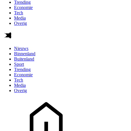
Trending
Economie
Tech
Media
Overig
Nieuws
Binnenland
Buitenland
Sport
Trending
Economie
Tech
Media
Overig