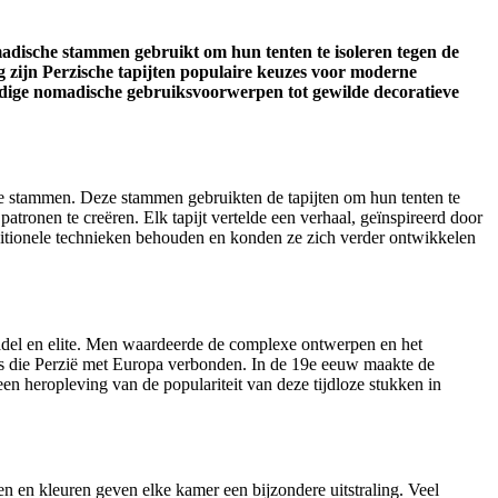
madische stammen gebruikt om hun tenten te isoleren tegen de
 zijn Perzische tapijten populaire keuzes voor moderne
udige nomadische gebruiksvoorwerpen tot gewilde decoratieve
he stammen. Deze stammen gebruikten de tapijten om hun tenten te
onen te creëren. Elk tapijt vertelde een verhaal, geïnspireerd door
itionele technieken behouden en konden ze zich verder ontwikkelen
adel en elite. Men waardeerde de complexe ontwerpen en het
tes die Perzië met Europa verbonden. In de 19e eeuw maakte de
en heropleving van de populariteit van deze tijdloze stukken in
nen en kleuren geven elke kamer een bijzondere uitstraling. Veel