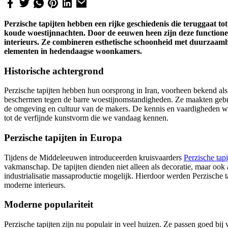
Perzische tapijten hebben een rijke geschiedenis die teruggaat 
koude woestijnnachten. Door de eeuwen heen zijn deze functionel
interieurs. Ze combineren esthetische schoonheid met duurzaam
elementen in hedendaagse woonkamers.
Historische achtergrond
Perzische tapijten hebben hun oorsprong in Iran, voorheen bekend al
beschermen tegen de barre woestijnomstandigheden. Ze maakten gebrui
de omgeving en cultuur van de makers. De kennis en vaardigheden we
tot de verfijnde kunstvorm die we vandaag kennen.
Perzische tapijten in Europa
Tijdens de Middeleeuwen introduceerden kruisvaarders
Perzische tapi
vakmanschap. De tapijten dienden niet alleen als decoratie, maar oo
industrialisatie massaproductie mogelijk. Hierdoor werden Perzische t
moderne interieurs.
Moderne populariteit
Perzische tapijten zijn nu populair in veel huizen. Ze passen goed bij