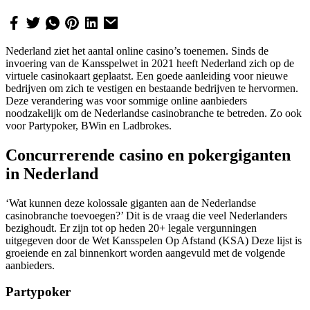
Nederland ziet het aantal online casino’s toenemen. Sinds de
invoering van de Kansspelwet in 2021 heeft Nederland zich op de
virtuele casinokaart geplaatst. Een goede aanleiding voor nieuwe
bedrijven om zich te vestigen en bestaande bedrijven te hervormen.
Deze verandering was voor sommige online aanbieders
noodzakelijk om de Nederlandse casinobranche te betreden. Zo ook
voor Partypoker, BWin en Ladbrokes.
Concurrerende casino en pokergiganten
in Nederland
‘Wat kunnen deze kolossale giganten aan de Nederlandse
casinobranche toevoegen?’ Dit is de vraag die veel Nederlanders
bezighoudt. Er zijn tot op heden 20+ legale vergunningen
uitgegeven door de Wet Kansspelen Op Afstand (KSA) Deze lijst is
groeiende en zal binnenkort worden aangevuld met de volgende
aanbieders.
Partypoker