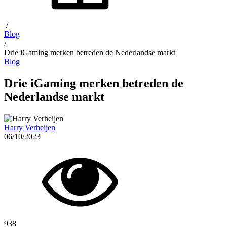
/
Blog
/
Drie iGaming merken betreden de Nederlandse markt
Blog
Drie iGaming merken betreden de
Nederlandse markt
Harry Verheijen
06/10/2023
938