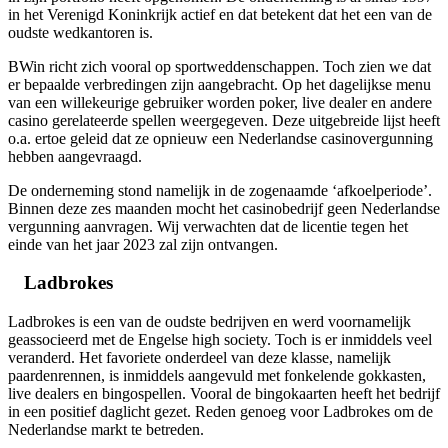
in het Verenigd Koninkrijk actief en dat betekent dat het een van de
oudste wedkantoren is.
BWin richt zich vooral op sportweddenschappen. Toch zien we dat
er bepaalde verbredingen zijn aangebracht. Op het dagelijkse menu
van een willekeurige gebruiker worden poker, live dealer en andere
casino gerelateerde spellen weergegeven. Deze uitgebreide lijst heeft
o.a. ertoe geleid dat ze opnieuw een Nederlandse casinovergunning
hebben aangevraagd.
De onderneming stond namelijk in de zogenaamde ‘afkoelperiode’.
Binnen deze zes maanden mocht het casinobedrijf geen Nederlandse
vergunning aanvragen. Wij verwachten dat de licentie tegen het
einde van het jaar 2023 zal zijn ontvangen.
Ladbrokes
Ladbrokes is een van de oudste bedrijven en werd voornamelijk
geassocieerd met de Engelse high society. Toch is er inmiddels veel
veranderd. Het favoriete onderdeel van deze klasse, namelijk
paardenrennen, is inmiddels aangevuld met fonkelende gokkasten,
live dealers en bingospellen. Vooral de bingokaarten heeft het bedrijf
in een positief daglicht gezet. Reden genoeg voor Ladbrokes om de
Nederlandse markt te betreden.