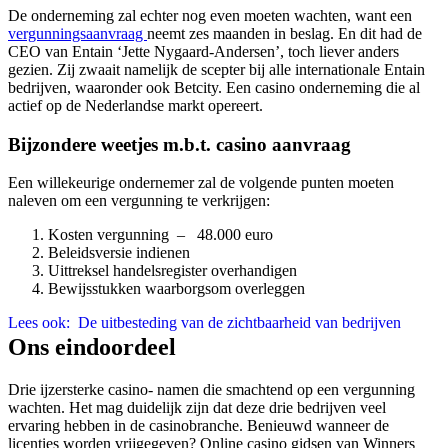
De onderneming zal echter nog even moeten wachten, want een
vergunningsaanvraag
neemt zes maanden in beslag. En dit had de
CEO van Entain ‘Jette Nygaard-Andersen’, toch liever anders
gezien. Zij zwaait namelijk de scepter bij alle internationale Entain
bedrijven, waaronder ook Betcity. Een casino onderneming die al
actief op de Nederlandse markt opereert.
Bijzondere weetjes m.b.t. casino aanvraag
Een willekeurige ondernemer zal de volgende punten moeten
naleven om een vergunning te verkrijgen:
Kosten vergunning – 48.000 euro
Beleidsversie indienen
Uittreksel handelsregister overhandigen
Bewijsstukken waarborgsom overleggen
Lees ook:
De uitbesteding van de zichtbaarheid van bedrijven
Ons eindoordeel
Drie ijzersterke casino- namen die smachtend op een vergunning
wachten. Het mag duidelijk zijn dat deze drie bedrijven veel
ervaring hebben in de casinobranche. Benieuwd wanneer de
licenties worden vrijgegeven? Online casino gidsen van Winners