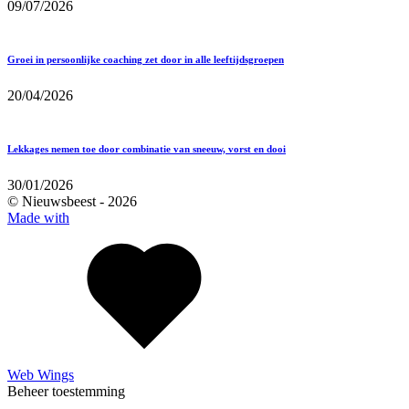
09/07/2026
Groei in persoonlijke coaching zet door in alle leeftijdsgroepen
20/04/2026
Lekkages nemen toe door combinatie van sneeuw, vorst en dooi
30/01/2026
© Nieuwsbeest -
2026
Made with
Web Wings
Beheer toestemming