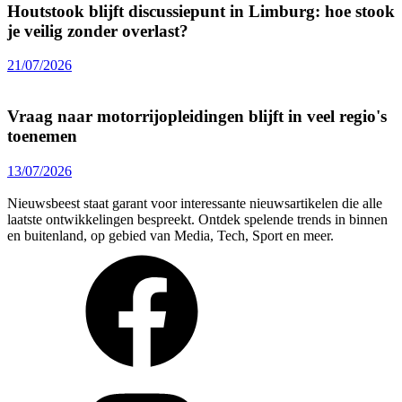
Houtstook blijft discussiepunt in Limburg: hoe stook
je veilig zonder overlast?
21/07/2026
Vraag naar motorrijopleidingen blijft in veel regio's
toenemen
13/07/2026
Nieuwsbeest staat garant voor interessante nieuwsartikelen die alle
laatste ontwikkelingen bespreekt. Ontdek spelende trends in binnen
en buitenland, op gebied van Media, Tech, Sport en meer.