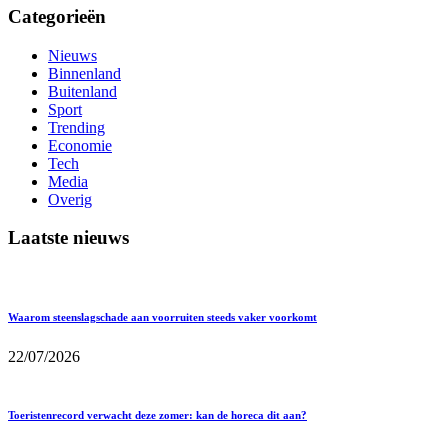
Categorieën
Nieuws
Binnenland
Buitenland
Sport
Trending
Economie
Tech
Media
Overig
Laatste nieuws
Waarom steenslagschade aan voorruiten steeds vaker voorkomt
22/07/2026
Toeristenrecord verwacht deze zomer: kan de horeca dit aan?