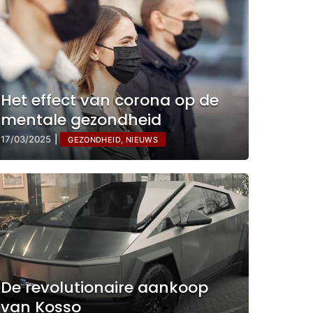
Het effect van corona op de
mentale gezondheid
17/03/2025
|
GEZONDHEID, NIEUWS
De revolutionaire aankoop
van Kosso
Evolutie van internationaal