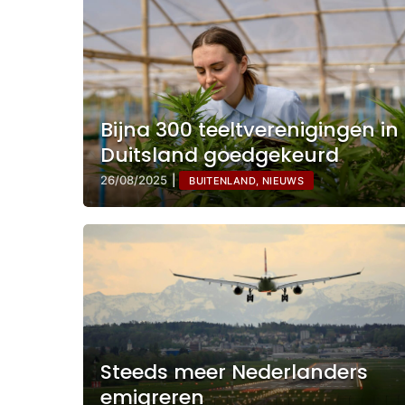
Bijna 300 teeltverenigingen in
Duitsland goedgekeurd
26/08/2025
|
BUITENLAND, NIEUWS
Steeds meer Nederlanders
emigreren
Rijangst na je rijexamen: hoe