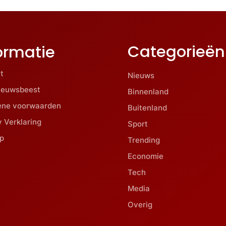
Categorieën
ormatie
t
Nieuws
ieuwsbeest
Binnenland
ene voorwaarden
Buitenland
y Verklaring
Sport
p
Trending
Economie
Tech
Media
Overig