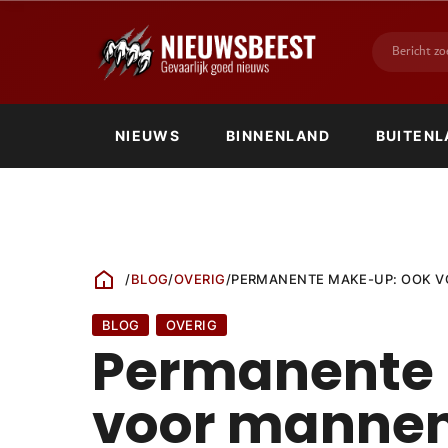
NIEUWS
BINNENLAND
BUITENL
/
BLOG
/
OVERIG
/
PERMANENTE MAKE-UP: OOK 
BLOG
OVERIG
Permanente 
voor manne