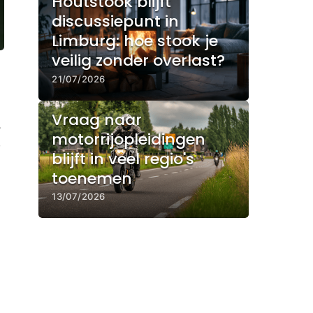
Houtstook blijft
discussiepunt in
Limburg: hoe stook je
veilig zonder overlast?
21/07/2026
Vraag naar
-
motorrijopleidingen
e
blijft in veel regio's
toenemen
13/07/2026