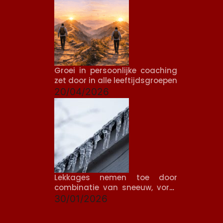
Groei in persoonlijke coaching
zet door in alle leeftijdsgroepen
20/04/2026
Lekkages nemen toe door
combinatie van sneeuw, vorst
en dooi
30/01/2026