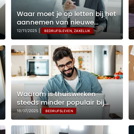
Waar moet je op letten bij het
aannemen van nieuwe
werknemers?
12/11/2025
|
BEDRIJFSLEVEN, ZAKELIJK
Waarom is thuiswerken
steeds minder populair bij
werkgevers?
18/07/2025
|
BEDRIJFSLEVEN