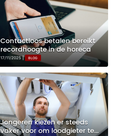
Contactloos betalen bereikt
recordhoogte in de horeca
17/11/2025
|
BLOG
Jongeren kiezen er steeds
vaker voor om loodgieter te