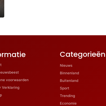
Categorieën
ormatie
t
Nieuws
ieuwsbeest
Binnenland
ene voorwaarden
Buitenland
y Verklaring
Sport
p
Trending
Economie