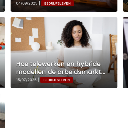
kunnen sturen
04/09/2025
|
BEDRIJFSLEVEN
Hoe telewerken en hybride
modellen de arbeidsmarkt
veranderen
15/07/2025
|
BEDRIJFSLEVEN