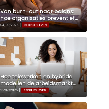
Van burn-out naar balans:
hoe organisaties preventief
kunnen sturen
04/09/2025
|
BEDRIJFSLEVEN
Hoe telewerken en hybride
modellen de arbeidsmarkt
veranderen
15/07/2025
|
BEDRIJFSLEVEN