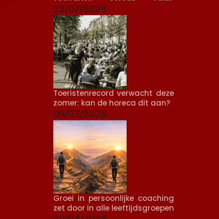
voorkomt
22/07/2026
Toeristenrecord verwacht deze
zomer: kan de horeca dit aan?
09/07/2026
Groei in persoonlijke coaching
zet door in alle leeftijdsgroepen