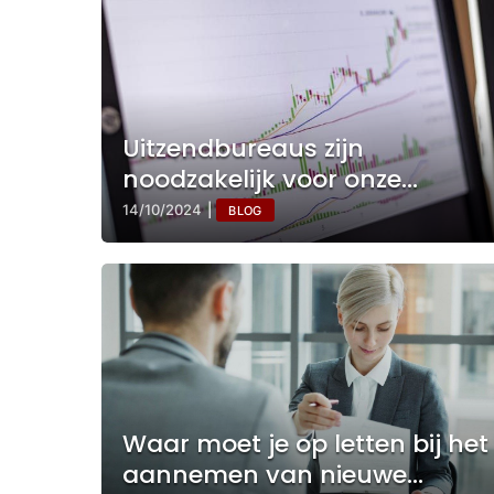
Uitzendbureaus zijn
noodzakelijk voor onze
snelgroeiende economie
14/10/2024
|
BLOG
Waar moet je op letten bij het
aannemen van nieuwe