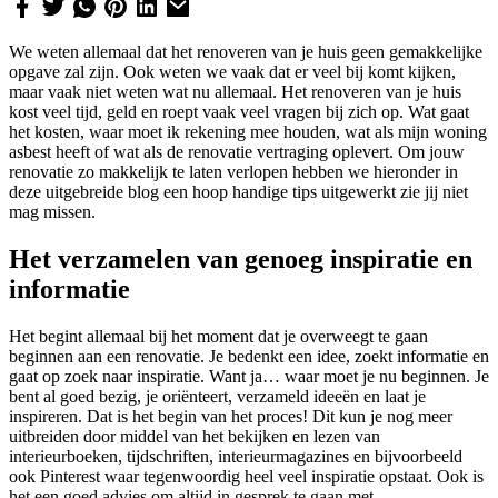
We weten allemaal dat het renoveren van je huis geen gemakkelijke
opgave zal zijn. Ook weten we vaak dat er veel bij komt kijken,
maar vaak niet weten wat nu allemaal. Het renoveren van je huis
kost veel tijd, geld en roept vaak veel vragen bij zich op. Wat gaat
het kosten, waar moet ik rekening mee houden, wat als mijn woning
asbest heeft of wat als de renovatie vertraging oplevert. Om jouw
renovatie zo makkelijk te laten verlopen hebben we hieronder in
deze uitgebreide blog een hoop handige tips uitgewerkt zie jij niet
mag missen.
Het verzamelen van genoeg inspiratie en
informatie
Het begint allemaal bij het moment dat je overweegt te gaan
beginnen aan een renovatie. Je bedenkt een idee, zoekt informatie en
gaat op zoek naar inspiratie. Want ja… waar moet je nu beginnen. Je
bent al goed bezig, je oriënteert, verzameld ideeën en laat je
inspireren. Dat is het begin van het proces! Dit kun je nog meer
uitbreiden door middel van het bekijken en lezen van
interieurboeken, tijdschriften, interieurmagazines en bijvoorbeeld
ook Pinterest waar tegenwoordig heel veel inspiratie opstaat. Ook is
het een goed advies om altijd in gesprek te gaan met