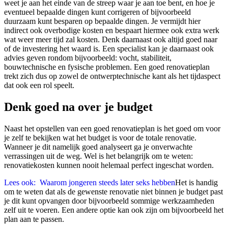
weet je aan het einde van de streep waar je aan toe bent, en hoe je
eventueel bepaalde dingen kunt corrigeren of bijvoorbeeld
duurzaam kunt besparen op bepaalde dingen. Je vermijdt hier
indirect ook overbodige kosten en bespaart hiermee ook extra werk
wat weer meer tijd zal kosten. Denk daarnaast ook altijd goed naar
of de investering het waard is. Een specialist kan je daarnaast ook
advies geven rondom bijvoorbeeld: vocht, stabiliteit,
bouwtechnische en fysische problemen. Een goed renovatieplan
trekt zich dus op zowel de ontwerptechnische kant als het tijdaspect
dat ook een rol speelt.
Denk goed na over je budget
Naast het opstellen van een goed renovatieplan is het goed om voor
je zelf te bekijken wat het budget is voor de totale renovatie.
Wanneer je dit namelijk goed analyseert ga je onverwachte
verrassingen uit de weg. Wel is het belangrijk om te weten:
renovatiekosten kunnen nooit helemaal perfect ingeschat worden.
Lees ook:
Waarom jongeren steeds later seks hebben
Het is handig
om te weten dat als de gewenste renovatie niet binnen je budget past
je dit kunt opvangen door bijvoorbeeld sommige werkzaamheden
zelf uit te voeren. Een andere optie kan ook zijn om bijvoorbeeld het
plan aan te passen.