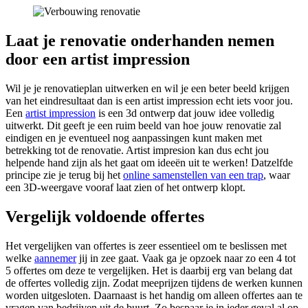
Laat je renovatie onderhanden nemen
door een artist impression
Wil je je renovatieplan uitwerken en wil je een beter beeld krijgen
van het eindresultaat dan is een artist impression echt iets voor jou.
Een
artist impression
is een 3d ontwerp dat jouw idee volledig
uitwerkt. Dit geeft je een ruim beeld van hoe jouw renovatie zal
eindigen en je eventueel nog aanpassingen kunt maken met
betrekking tot de renovatie. Artist impresion kan dus echt jou
helpende hand zijn als het gaat om ideeën uit te werken! Datzelfde
principe zie je terug bij het
online samenstellen van een trap
, waar
een 3D-weergave vooraf laat zien of het ontwerp klopt.
Vergelijk voldoende offertes
Het vergelijken van offertes is zeer essentieel om te beslissen met
welke
aannemer
jij in zee gaat. Vaak ga je opzoek naar zo een 4 tot
5 offertes om deze te vergelijken. Het is daarbij erg van belang dat
de offertes volledig zijn. Zodat meeprijzen tijdens de werken kunnen
worden uitgesloten. Daarnaast is het handig om alleen offertes aan te
vragen van bedrijven uit de buurt. Zo bespaar je in ieder geval al op