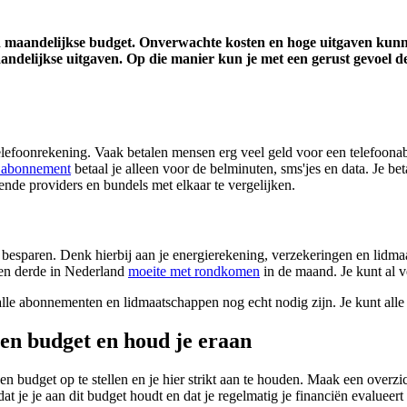
n maandelijkse budget. Onverwachte kosten en hoge uitgaven kunne
aandelijkse uitgaven. Op die manier kun je met een gerust gevoel 
elefoonrekening. Vaak betalen mensen erg veel geld voor een telefoona
 abonnement
betaal je alleen voor de belminuten, sms'jes en data. Je beta
llende providers en bundels met elkaar te vergelijken.
nt besparen. Denk hierbij aan je energierekening, verzekeringen en lid
 een derde in Nederland
moeite met rondkomen
in de maand. Je kunt al ve
 alle abonnementen en lidmaatschappen nog echt nodig zijn. Je kunt al
en budget en houd je eraan
een budget op te stellen en je hier strikt aan te houden. Maak een overz
t je je aan dit budget houdt en dat je regelmatig je financiën evalueert