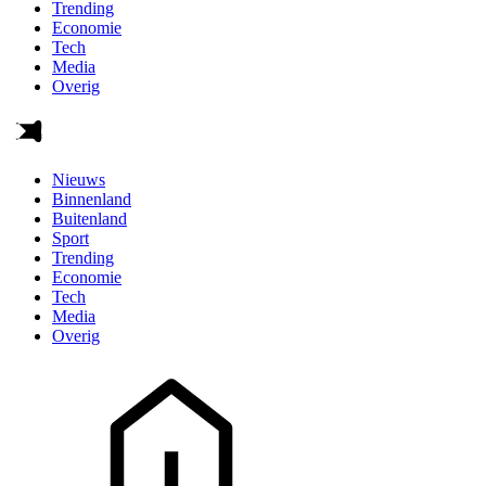
Trending
Economie
Tech
Media
Overig
Nieuws
Binnenland
Buitenland
Sport
Trending
Economie
Tech
Media
Overig