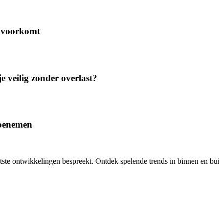
r voorkomt
e veilig zonder overlast?
 toenemen
aatste ontwikkelingen bespreekt. Ontdek spelende trends in binnen en b