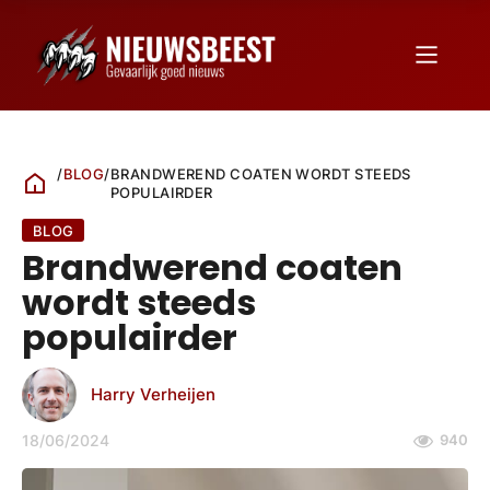
/
BLOG
/
BRANDWEREND COATEN WORDT STEEDS
POPULAIRDER
BLOG
Brandwerend coaten
wordt steeds
populairder
Harry Verheijen
18/06/2024
940