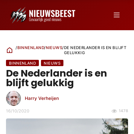
/
BINNENLAND
/
NIEUWS
/
DE NEDERLANDER IS EN BLIJFT
GELUKKIG
BINNENLAND
NIEUWS
De Nederlander is en
blijft gelukkig
Harry Verheijen
16/10/2020
1478