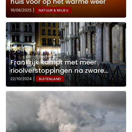
huis voor op het warme weer
16/06/2025
|
NATUUR & MILIEU
Frankrijk kampt met meer
rioolverstoppingen na zware
regenval en spoedgevallen
22/10/2024
|
BUITENLAND
stijgen