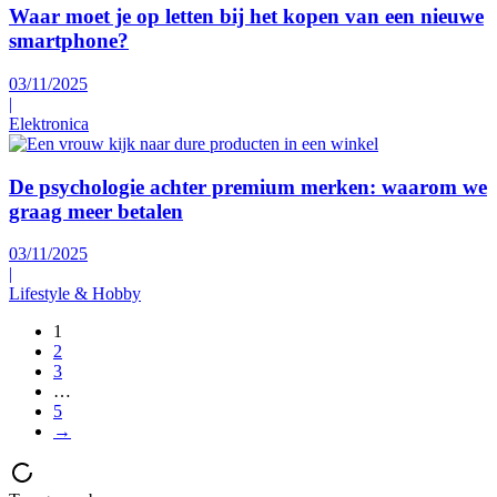
Waar moet je op letten bij het kopen van een nieuwe
smartphone?
03/11/2025
|
Elektronica
De psychologie achter premium merken: waarom we
graag meer betalen
03/11/2025
|
Lifestyle & Hobby
1
2
3
…
5
→