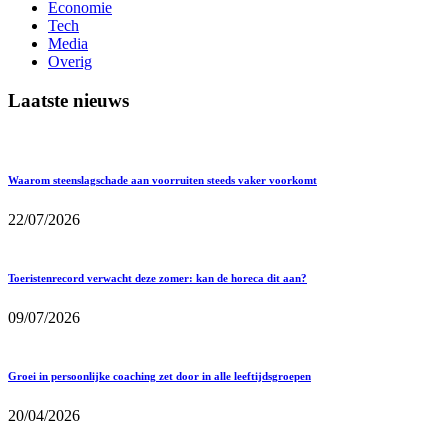
Economie
Tech
Media
Overig
Laatste nieuws
Waarom steenslagschade aan voorruiten steeds vaker voorkomt
22/07/2026
Toeristenrecord verwacht deze zomer: kan de horeca dit aan?
09/07/2026
Groei in persoonlijke coaching zet door in alle leeftijdsgroepen
20/04/2026