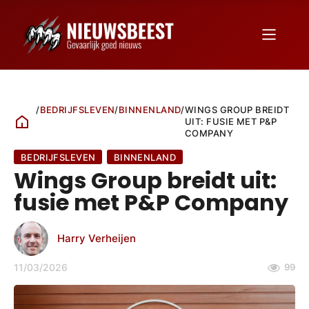
/
BEDRIJFSLEVEN
/
BINNENLAND
/
WINGS GROUP BREIDT
UIT: FUSIE MET P&P
COMPANY
BEDRIJFSLEVEN
BINNENLAND
Wings Group breidt uit:
fusie met P&P Company
Harry Verheijen
11/03/2026
99