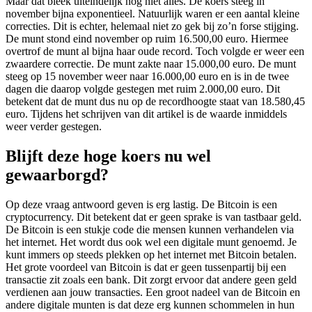
Maar dat bleek uiteindelijk nog niet alles. De koers steeg in
november bijna exponentieel. Natuurlijk waren er een aantal kleine
correcties. Dit is echter, helemaal niet zo gek bij zo’n forse stijging.
De munt stond eind november op ruim 16.500,00 euro. Hiermee
overtrof de munt al bijna haar oude record. Toch volgde er weer een
zwaardere correctie. De munt zakte naar 15.000,00 euro. De munt
steeg op 15 november weer naar 16.000,00 euro en is in de twee
dagen die daarop volgde gestegen met ruim 2.000,00 euro. Dit
betekent dat de munt dus nu op de recordhoogte staat van 18.580,45
euro. Tijdens het schrijven van dit artikel is de waarde inmiddels
weer verder gestegen.
Blijft deze hoge koers nu wel
gewaarborgd?
Op deze vraag antwoord geven is erg lastig. De Bitcoin is een
cryptocurrency. Dit betekent dat er geen sprake is van tastbaar geld.
De Bitcoin is een stukje code die mensen kunnen verhandelen via
het internet. Het wordt dus ook wel een digitale munt genoemd. Je
kunt immers op steeds plekken op het internet met Bitcoin betalen.
Het grote voordeel van Bitcoin is dat er geen tussenpartij bij een
transactie zit zoals een bank. Dit zorgt ervoor dat andere geen geld
verdienen aan jouw transacties. Een groot nadeel van de Bitcoin en
andere digitale munten is dat deze erg kunnen schommelen in hun