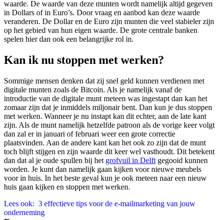
waarde. De waarde van deze munten wordt namelijk altijd gegeven
in Dollars of in Euro’s. Door vraag en aanbod kan deze waarde
veranderen. De Dollar en de Euro zijn munten die veel stabieler zijn
op het gebied van hun eigen waarde. De grote centrale banken
spelen hier dan ook een belangrijke rol in.
Kan ik nu stoppen met werken?
Sommige mensen denken dat zij snel geld kunnen verdienen met
digitale munten zoals de Bitcoin. Als je namelijk vanaf de
introductie van de digitale munt meteen was ingestapt dan kan het
zomaar zijn dat je inmiddels miljonair bent. Dan kun je dus stoppen
met werken. Wanneer je nu instapt kan dit echter, aan de late kant
zijn. Als de munt namelijk hetzelfde patroon als de vorige keer volgt
dan zal er in januari of februari weer een grote correctie
plaatsvinden. Aan de andere kant kan het ook zo zijn dat de munt
toch blijft stijgen en zijn waarde dit keer wel vasthoudt. Dit betekent
dan dat al je oude spullen bij het
grofvuil in Delft
gegooid kunnen
worden. Je kunt dan namelijk gaan kijken voor nieuwe meubels
voor in huis. In het beste geval kun je ook meteen naar een nieuw
huis gaan kijken en stoppen met werken.
Lees ook:
3 effectieve tips voor de e-mailmarketing van jouw
onderneming