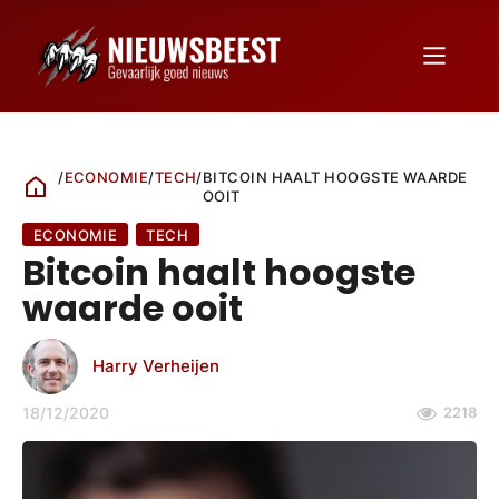
/
ECONOMIE
/
TECH
/
BITCOIN HAALT HOOGSTE WAARDE
OOIT
ECONOMIE
TECH
Bitcoin haalt hoogste
waarde ooit
Harry Verheijen
18/12/2020
2218