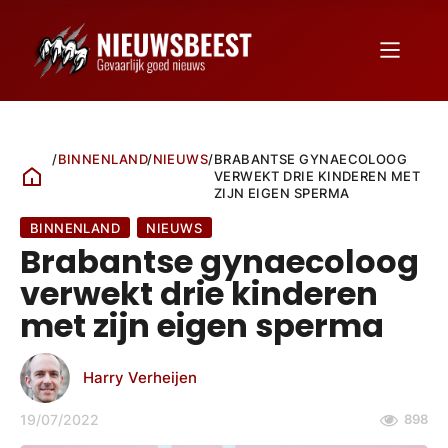
/
BINNENLAND
/
NIEUWS
/
BRABANTSE GYNAECOLOOG
VERWEKT DRIE KINDEREN MET
ZIJN EIGEN SPERMA
BINNENLAND
NIEUWS
Brabantse gynaecoloog
verwekt drie kinderen
met zijn eigen sperma
Harry Verheijen
19/07/2022
898