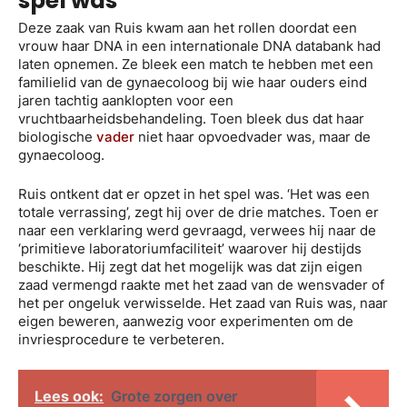
spel was
Deze zaak van Ruis kwam aan het rollen doordat een
vrouw haar DNA in een internationale DNA databank had
laten opnemen. Ze bleek een match te hebben met een
familielid van de gynaecoloog bij wie haar ouders eind
jaren tachtig aanklopten voor een
vruchtbaarheidsbehandeling. Toen bleek dus dat haar
biologische
vader
niet haar opvoedvader was, maar de
gynaecoloog.
Ruis ontkent dat er opzet in het spel was. ‘Het was een
totale verrassing’, zegt hij over de drie matches. Toen er
naar een verklaring werd gevraagd, verwees hij naar de
‘primitieve laboratoriumfaciliteit’ waarover hij destijds
beschikte. Hij zegt dat het mogelijk was dat zijn eigen
zaad vermengd raakte met het zaad van de wensvader of
het per ongeluk verwisselde. Het zaad van Ruis was, naar
eigen beweren, aanwezig voor experimenten om de
invriesprocedure te verbeteren.
Lees ook:
Grote zorgen over