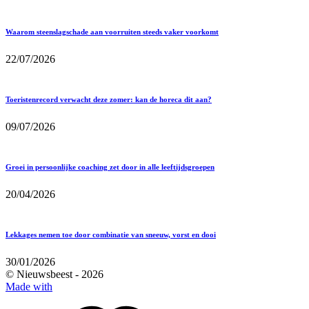
Waarom steenslagschade aan voorruiten steeds vaker voorkomt
22/07/2026
Toeristenrecord verwacht deze zomer: kan de horeca dit aan?
09/07/2026
Groei in persoonlijke coaching zet door in alle leeftijdsgroepen
20/04/2026
Lekkages nemen toe door combinatie van sneeuw, vorst en dooi
30/01/2026
© Nieuwsbeest -
2026
Made with