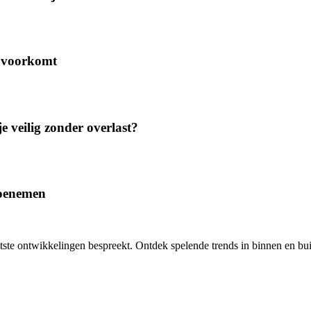
r voorkomt
e veilig zonder overlast?
 toenemen
aatste ontwikkelingen bespreekt. Ontdek spelende trends in binnen en b