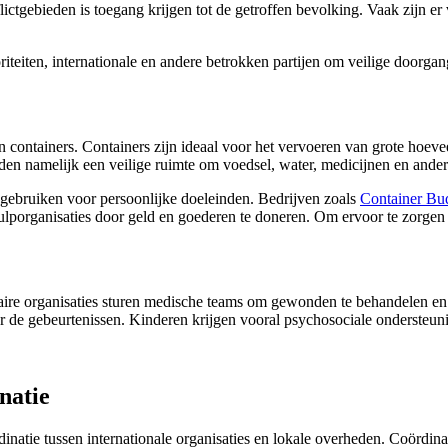
ictgebieden is toegang krijgen tot de getroffen bevolking. Vaak zijn er
eiten, internationale en andere betrokken partijen om veilige doorgang
n containers. Containers zijn ideaal voor het vervoeren van grote hoe
eden namelijk een veilige ruimte om voedsel, water, medicijnen en ande
 gebruiken voor persoonlijke doeleinden. Bedrijven zoals
Container Bu
organisaties door geld en goederen te doneren. Om ervoor te zorgen da
aire organisaties sturen medische teams om gewonden te behandelen e
 de gebeurtenissen. Kinderen krijgen vooral psychosociale ondersteuni
natie
inatie tussen internationale organisaties en lokale overheden. Coördi