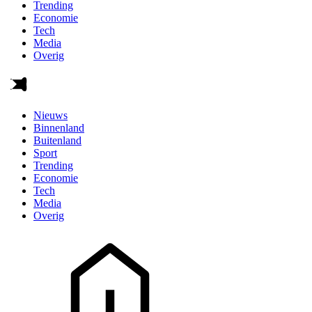
Trending
Economie
Tech
Media
Overig
Nieuws
Binnenland
Buitenland
Sport
Trending
Economie
Tech
Media
Overig