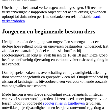
Überhaupt is het aantal verkeersgewonden gestegen. Uit recente
verkeersveiligheidsrapporten blijkt dat het aantal ernstig gewonden
oploopt tot duizenden per jaar, ondanks een relatief stabiel
aantal
verkeersdoden
.
Jongeren en beginnende bestuurders
Het lijkt erop dat de stijging van ongevallen samengaat met een
grotere hoeveelheid jonge en onervaren bestuurders. Onderzoek laat
zien dat een aanzienlijk deel van de slachtoffers bij
scooterongevallen jong is, vaak tussen de 16 en 18 jaar. Deze groep
heeft relatief weinig rijervaring en vertoont vaker risicovol gedrag in
het verkeer.
Daarbij spelen zaken als overschatting van rijvaardigheid, afleiding
door smartphonegebruik en groepsdruk een rol. Onoplettendheid bij
afslaan of kruisingen is bijvoorbeeld een veelvoorkomende oorzaak
van ongevallen met scooters.
Mede hierom is een goede rijopleiding extra belangrijk. In steden
waar veel scooter wordt gereden, kiezen steeds meer jongeren voor
lessen. Door bijvoorbeeld
scooter rijles in Eindhoven
te volgen,
ontwikkel je je rijvaardigheden en leer je verantwoord rijgedrag aan