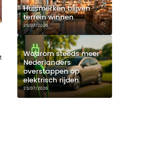
Huismerken blijven
terrein winnen
29/07/2026
Waarom steeds meer
t
Nederlanders
overstappen op
elektrisch rijden
23/07/2026