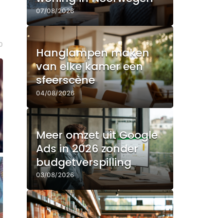
07/08/2026
0
Hanglampen maken
van elke kamer een
sfeerscène
04/08/2026
Meer omzet uit Google
Ads in 2026 zonder
budgetverspilling
03/08/2026