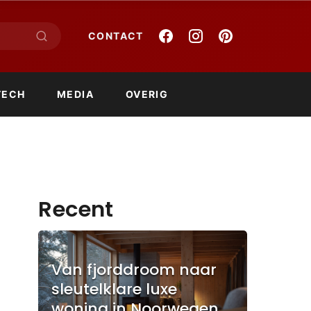
CONTACT
TECH
MEDIA
OVERIG
Recent
Van fjorddroom naar
sleutelklare luxe
woning in Noorwegen