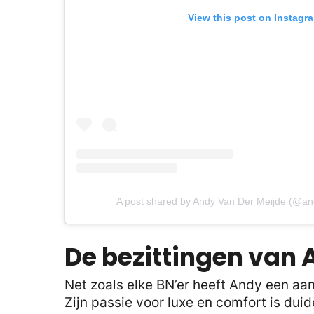
View this post on Instagr
A post shared by Andy Van Der Meijde (@a
De bezittingen van
Net zoals elke BN’er heeft Andy een aa
Zijn passie voor luxe en comfort is duide