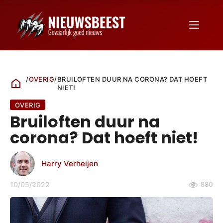
/
OVERIG
/
BRUILOFTEN DUUR NA CORONA? DAT HOEFT
NIET!
OVERIG
Bruiloften duur na
corona? Dat hoeft niet!
Harry Verheijen
10/05/2022
880