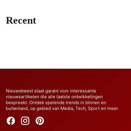
Van fjorddroom naar sleutelklare luxe
Hanglampen maken van elke kamer een
woning in Noorwegen
Recent
Meer omzet uit Google Ads in 2026
sfeerscène
07/08/2026
zonder budgetverspilling
04/08/2026
Waarom steeds meer Nederlanders
Huismerken blijven terrein winnen
03/08/2026
overstappen op elektrisch rijden
29/07/2026
23/07/2026
Nieuwsbeest staat garant voor interessante
nieuwsartikelen die alle laatste ontwikkelingen
bespreekt. Ontdek spelende trends in binnen en
buitenland, op gebied van Media, Tech, Sport en meer.