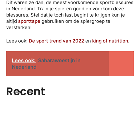
Dit waren ze dan, de meest voorkomende sportblessures
in Nederland. Train je spieren goed en voorkom deze
blessures. Stel dat je toch last begint te krijgen kun je
altijd
sporttape
gebruiken om de spiergroep te
versterken!
Lees ook:
De sport trend van 2022
en
king of nutrition
.
Lees ook:
Saharawoestijn in
Nederland
Van fjorddroom naar sleutelklare
Hanglampen maken van elke
luxe woning in Noorwegen
Recent
Meer omzet uit Google Ads in
kamer een sfeerscène
Waarom steeds meer
Huismerken blijven terrein
07/08/2026
2026 zonder budgetverspilling
Nederlanders overstappen op
04/08/2026
winnen
03/08/2026
elektrisch rijden
29/07/2026
23/07/2026