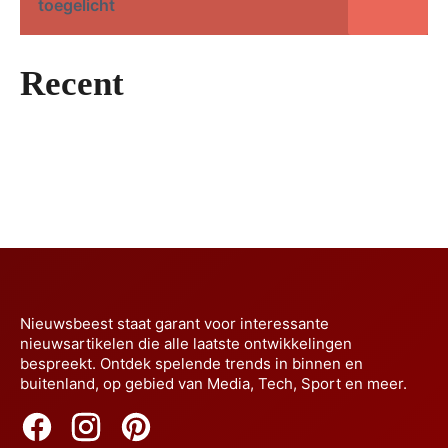
toegelicht
Van fjorddroom naar sleutelklare luxe
Hanglampen maken van elke kamer een
woning in Noorwegen
Recent
Meer omzet uit Google Ads in 2026
sfeerscène
07/08/2026
zonder budgetverspilling
04/08/2026
Waarom steeds meer Nederlanders
Huismerken blijven terrein winnen
03/08/2026
overstappen op elektrisch rijden
29/07/2026
23/07/2026
Nieuwsbeest staat garant voor interessante
nieuwsartikelen die alle laatste ontwikkelingen
bespreekt. Ontdek spelende trends in binnen en
buitenland, op gebied van Media, Tech, Sport en meer.