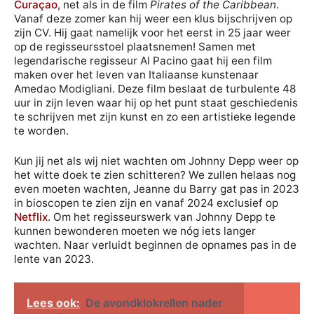
Curaçao
, net als in de film
Pirates of the Caribbean
.
Vanaf deze zomer kan hij weer een klus bijschrijven op
zijn CV. Hij gaat namelijk voor het eerst in 25 jaar weer
op de regisseursstoel plaatsnemen! Samen met
legendarische regisseur Al Pacino gaat hij een film
maken over het leven van Italiaanse kunstenaar
Amedao Modigliani. Deze film beslaat de turbulente 48
uur in zijn leven waar hij op het punt staat geschiedenis
te schrijven met zijn kunst en zo een artistieke legende
te worden.
Kun jij net als wij niet wachten om Johnny Depp weer op
het witte doek te zien schitteren? We zullen helaas nog
even moeten wachten, Jeanne du Barry gat pas in 2023
in bioscopen te zien zijn en vanaf 2024 exclusief op
Netflix
. Om het regisseurswerk van Johnny Depp te
kunnen bewonderen moeten we nóg iets langer
wachten. Naar verluidt beginnen de opnames pas in de
lente van 2023.
Lees ook:
De avondklokrellen nader