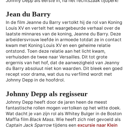
Johnny Depp als eerste in, na het rechtszaak tijdperk!
Jean du Barry
In de film Jeanne du Barry vertolkt hij de rol van Koning
Louis XV en vertelt het waargebeurde verhaal over de
laatste minnares van de koning, Jeanne du Barry. Deze
arbeidersvrouw leefde in armoede totdat ze in contact
kwam met Koning Louis XV en een geheime relatie
ontstond. Toen deze relatie aan het licht kwam,
verhuisden de twee naar Versailles. Dit tot grote
ergernis van het hof, dat de aanwezigheid van Jeanny
du Barry absoluut niet kon waarden. Dit bleek een goed
recept voor drama, wat dus nu verfilmd wordt met
Johnny Depp in de hoofdrol.
Johnny Depp als regisseur
Johnny Depp heeft door de jaren heen de meest
fantastische rollen mogen vertolken op het witte doek.
Wat dacht je van zijn rol als Whitey Bulger in de Boston
Maffia film
Black Mass
. Wie heeft zich niet gevoeld als
Captain Jack Sparrow
tijdens een
excursie naar Klein