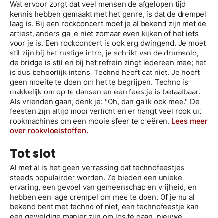
Wat ervoor zorgt dat veel mensen de afgelopen tijd
kennis hebben gemaakt met het genre, is dat de drempel
laag is. Bij een rockconcert moet je al bekend zijn met de
artiest, anders ga je niet zomaar even kijken of het iets
voor je is. Een rockconcert is ook erg dwingend. Je moet
stil zijn bij het rustige intro, je schrikt van de drumsolo,
de bridge is stil en bij het refrein zingt iedereen mee; het
is dus behoorlijk intens. Techno heeft dat niet. Je hoeft
geen moeite te doen om het te begrijpen. Techno is
makkelijk om op te dansen en een feestje is betaalbaar.
Als vrienden gaan, denk je: "Oh, dan ga ik ook mee." De
feesten zijn altijd mooi verlicht en er hangt veel rook uit
rookmachines om een mooie sfeer te creëren.
Lees meer
over rookvloeistoffen.
Tot slot
Al met al is het geen verrassing dat technofeestjes
steeds populairder worden. Ze bieden een unieke
ervaring, een gevoel van gemeenschap en vrijheid, en
hebben een lage drempel om mee te doen. Of je nu al
bekend bent met techno of niet, een technofeestje kan
een geweldige manier zijn om los te gaan, nieuwe