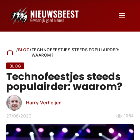
/
BLOG
/
TECHNOFEESTJES STEEDS POPULAIRDER:
WAAROM?
BLOG
Technofeestjes steeds
populairder: waarom?
Harry Verheijen
27/06/2023
1064