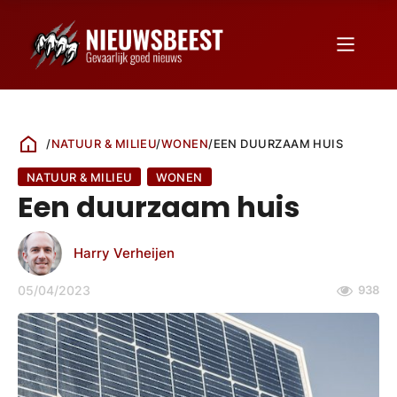
/
NATUUR & MILIEU
/
WONEN
/
EEN DUURZAAM HUIS
NATUUR & MILIEU
WONEN
Een duurzaam huis
Harry Verheijen
05/04/2023
938