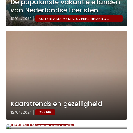
De populairste vakantie eilanden
van Nederlandse toeristen
15/04/2021
|
BUITENLAND, MEDIA, OVERIG, REIZEN &
VAKANTIE
Kaarstrends en gezelligheid
De vier meest actieve sporten om
calorieën te verbranden
Netflix & Marvel brengen nieuwe
12/04/2021
|
OVERIG
films uit
2200 jonge populieren geplant
09/04/2021
|
OVERIG, SPORT
langs de A2 bij Best
23/03/2021
|
BUITENLAND, OVERIG